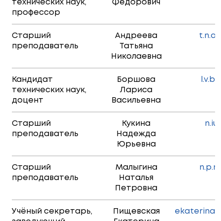
технических наук,
Федорович
профессор
Старший
Андреева
t.n.a
преподаватель
Татьяна
Николаевна
Кандидат
Боршова
l.v.b
технических наук,
Лариса
доцент
Васильевна
Старший
Кукина
n.iu
преподаватель
Надежда
Юрьевна
Старший
Малыгина
n.p.m
преподаватель
Наталья
Петровна
Учёный секретарь,
Пищевская
ekaterina.