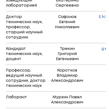
заведующий
Екатерина
лабораторией
Сергеевна
Доктор
Сафонов
E.N.
технических наук,
Евгений
профессор,
Николаевич
старший научный
сотрудник
Кандидат
Трекин
g.e
технических наук,
Григорий
доцент
Евгеньевич
Профессор,
Коротков
ведущий научный
Владимир
сотрудник, доктор
Александрович
технических наук
Лаборант
Мурзин Павел
Александрович