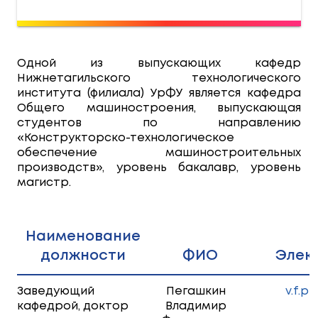
Одной из выпускающих кафедр
Нижнетагильского технологического
института (филиала) УрФУ является кафедра
Общего машиностроения, выпускающая
студентов по направлению
«Конструкторско-технологическое
обеспечение машиностроительных
производств», уровень бакалавр, уровень
магистр.
Наименование
должности
ФИО
Элек
Заведующий
Пегашкин
v.f.p
кафедрой, доктор
Владимир