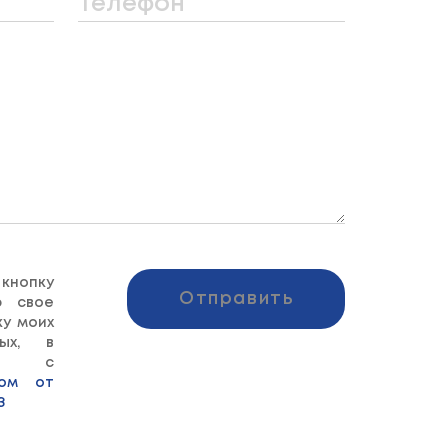
Телефон
опку
Отправить
ю свое
ку моих
ных, в
ии с
ном от
З