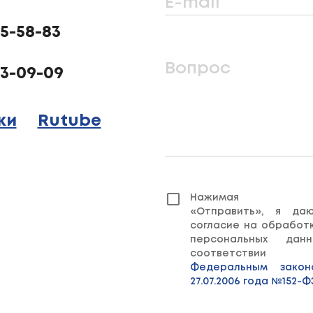
E-mail
25-58-83
Вопрос
23-09-09
ки
Rutube
Нажимая кн
«Отправить», я да
согласие на обработ
персональных дан
соответств
Федеральным зако
27.07.2006 года №152-Ф