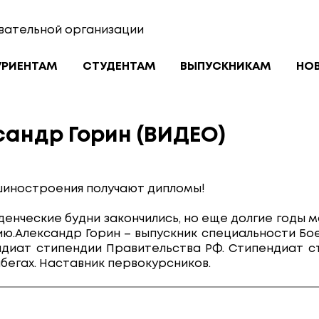
вательной организации
УРИЕНТАМ
СТУДЕНТАМ
ВЫПУСКНИКАМ
НО
сандр Горин (ВИДЕО)
шиностроения получают дипломы!
уденческие будни закончились, но еще долгие годы
сию.Александр Горин – выпускник специальности Бо
ндиат стипендии Правительства РФ. Стипендиат с
абегах. Наставник первокурсников.