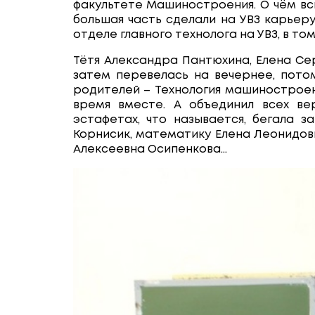
факультете Машиностроения. О чём всп
большая часть сделали на УВЗ карьеру
отделе главного технолога на УВЗ, в то
Тётя Александра Пантюхина, Елена Сер
затем перевелась на вечернее, пото
родителей – Технология машиностроени
время вместе. А объединил всех вер
эстафетах, что называется, бегала з
Корнисик, математику Елена Леонидов
Алексеевна Осипенкова…