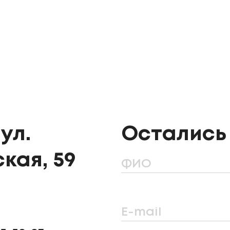
ул.
Остались
кая, 59
ФИО
E-mail