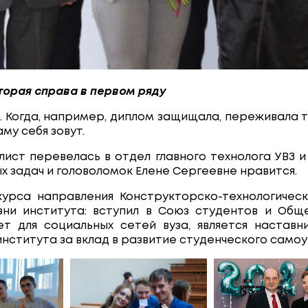
торая справа в первом ряду
е. Когда, например, диплом защищала, переживала т
му себя зовут.
лист перевелась в отдел главного технолога УВЗ 
 задач и головоломок Елене Сергеевне нравится.
курса направления Конструкторско-технологичес
изни института: вступил в Союз студентов и О
т для социальных сетей вуза, является наставн
ститута за вклад в развитие студенческого самоу