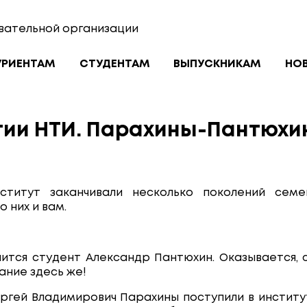
вательной организации
УРИЕНТАМ
СТУДЕНТАМ
ВЫПУСКНИКАМ
НО
тии НТИ. Парахины-Пантюхи
нститут заканчивали несколько поколений се
 них и вам.
ится студент Александр Пантюхин. Оказывается, с
ание здесь же!
гей Владимирович Парахины поступили в институт в