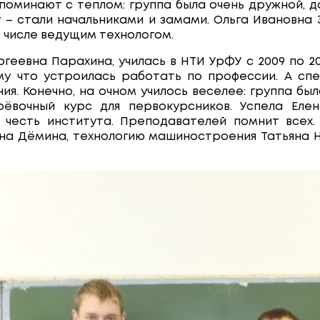
оминают с теплом: группа была очень дружной, д
 – стали начальниками и замами. Ольга Ивановна
м числе ведущим технологом.
геевна Парахина, училась в НТИ УрФУ с 2009 по 20
му что устроилась работать по профессии. А спе
я. Конечно, на очном училось веселее: группа бы
ёвочный курс для первокурсников. Успела Елен
а честь института. Преподавателей помнит всех
на Дёмина, технологию машиностроения Татьяна 