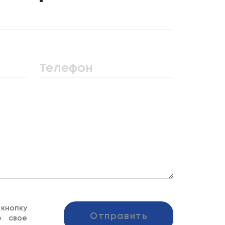
Телефон
опку
Отправить
ю свое