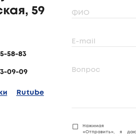
кая, 59
ФИО
E-mail
25-58-83
Вопрос
23-09-09
ки
Rutube
Нажимая кн
«Отправить», я да