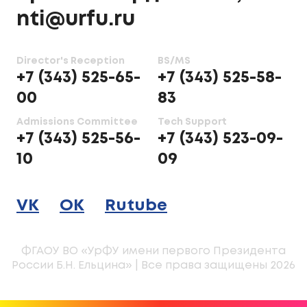
nti@urfu.ru
Director's Reception
BS/MS
+7 (343) 525-65-
+7 (343) 525-58-
00
83
Admissions Committee
Tech Support
+7 (343) 525-56-
+7 (343) 523-09-
10
09
VK
OK
Rutube
ФГАОУ ВО «УрФУ имени первого Президента
России Б.Н. Ельцина» | Все права защищены 2026