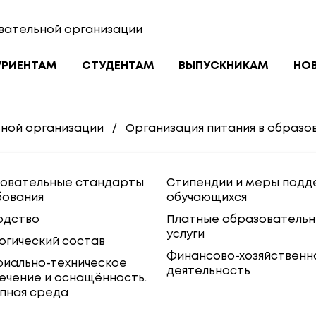
вательной организации
УРИЕНТАМ
СТУДЕНТАМ
ВЫПУСКНИКАМ
НО
ьной организации
/
Организация питания в образо
овательные стандарты
Стипендии и меры подд
бования
обучающихся
одство
Платные образователь
услуги
огический состав
Финансово-хозяйственн
иально-техническое
деятельность
ечение и оснащённость.
пная среда