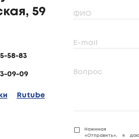
кая, 59
ФИО
E-mail
25-58-83
Вопрос
23-09-09
ки
Rutube
Нажимая кн
«Отправить», я да