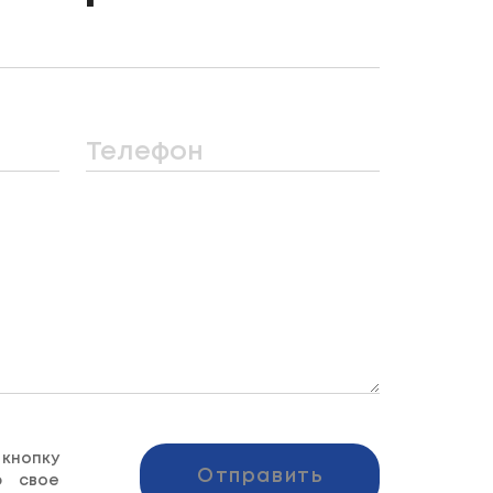
Телефон
опку
Отправить
ю свое