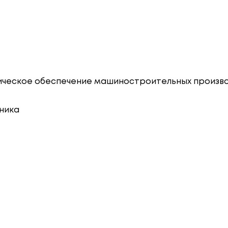
огическое обеспечение машиностроительных произв
хника