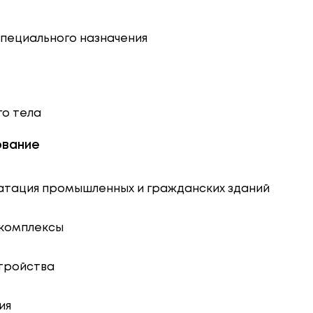
специального назначения
го тела
ование
луатация промышленных и гражданских зданий
 комплексы
стройства
ия