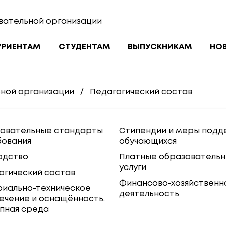
вательной организации
УРИЕНТАМ
СТУДЕНТАМ
ВЫПУСКНИКАМ
НО
ьной организации
/
Педагогический состав
овательные стандарты
Стипендии и меры подд
бования
обучающихся
одство
Платные образователь
услуги
огический состав
Финансово-хозяйственн
иально-техническое
деятельность
ечение и оснащённость.
пная среда