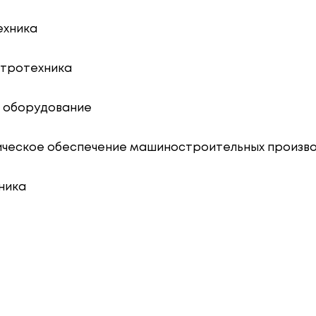
ехника
ктротехника
и оборудование
огическое обеспечение машиностроительных произв
ника