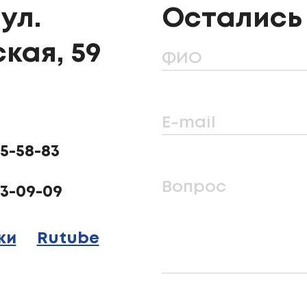
ул.
Остались
кая, 59
ФИО
E-mail
25-58-83
Вопрос
23-09-09
ки
Rutube